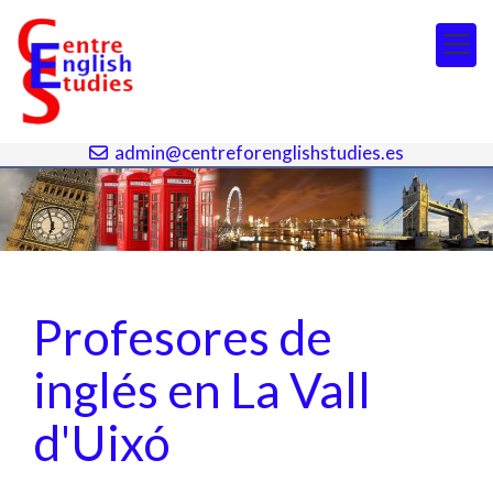
964 692 017
964 692 142
admin@centreforenglishstudies.es
Profesores de
inglés en La Vall
d'Uixó