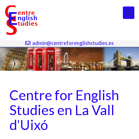
964 692 017
964 692 142
admin@centreforenglishstudies.es
Centre for English
Studies en La Vall
d'Uixó