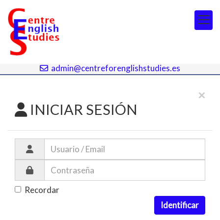
964 692 017
964 692 142
admin@centreforenglishstudies.es
×
INICIAR SESIÓN
Recordar
Identificar