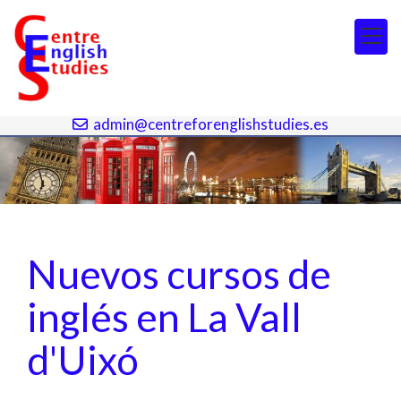
964 692 017
964 692 142
admin@centreforenglishstudies.es
Nuevos cursos de
inglés en La Vall
d'Uixó