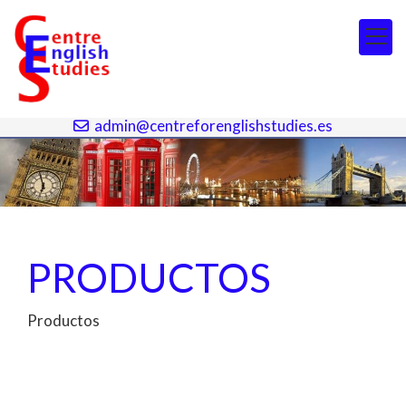
964 692 017
964 692 142
admin@centreforenglishstudies.es
PRODUCTOS
Productos